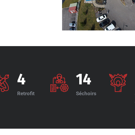
4
14
Retrofit
Séchoirs